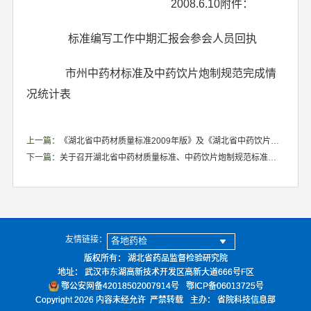
2008.6.10附件：
标准编写工作中期汇报会参会人员回执
市州中药材标准及中药饮片炮制规范完成情
况统计表
上一篇：
《湖北省中药材质量标准2009年版》及《湖北省中药饮片炮制规范2009年版》公示说明
下一篇：
关于召开湖北省中药材质量标准、中药饮片炮制规范标准编写工作中期汇报会的预备通知
友情链接：
各地药检
版权所有： 湖北省药品监督检验研究院
地址： 武汉市东湖高新技术开发区高新大道666号F区
鄂公安网备42018502007914号
鄂ICP备06013725号
Copyright 2026 内容未经允许 严禁转载
主办： 省院科技信息部