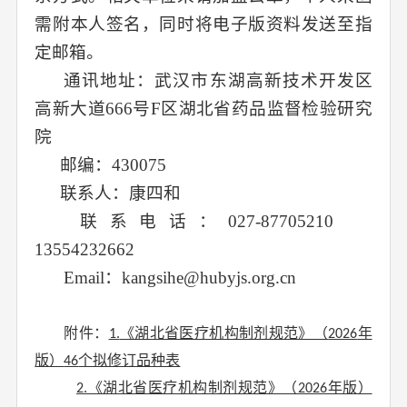
需
附
本人签名，同时将电子版
资料
发送至指
定邮箱。
通讯地址：武汉市东湖高新技术开发区
高新大道
666
号
F
区湖北省药品监督检验研究
院
邮编：
430075
联系人：
康四和
联系电话：
027-877052
10
135
54232662
Email
：
kangsihe
@hubyjs.org.cn
附件：
《湖北省医疗机构制剂规范》（
年
1.
2026
版）
个拟修订品种表
46
《湖北省医疗机构制剂规范》（
年版）
2.
2026